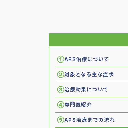
①
APS治療について
②
対象となる主な症状
③
治療効果について
④
専門医紹介
⑤
APS治療までの流れ