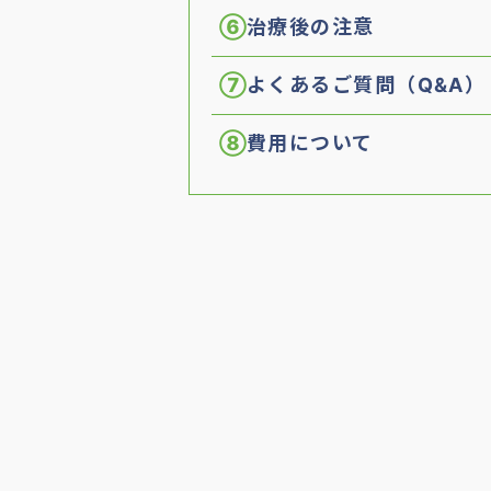
⑥
治療後の注意
⑦
よくあるご質問（Q&A）
⑧
費用について