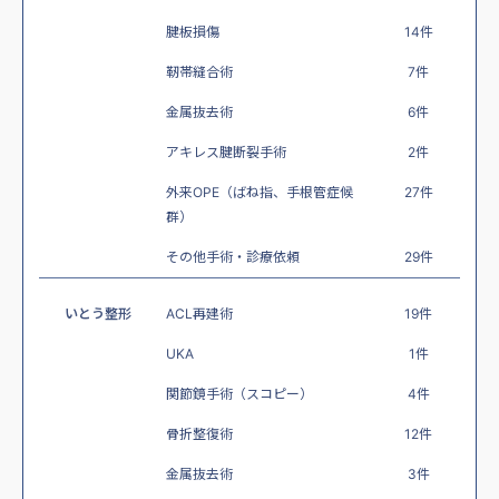
腱板損傷
14件
靭帯縫合術
7件
金属抜去術
6件
アキレス腱断裂手術
2件
外来OPE（ばね指、手根管症候
27件
群）
その他手術・診療依頼
29件
いとう整形
ACL再建術
19件
UKA
1件
関節鏡手術（スコピー）
4件
骨折整復術
12件
金属抜去術
3件