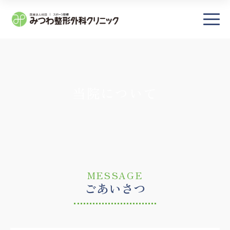
×
― TOP
当院について
― 初診の方へ・アクセス
当院について
施設紹介
医師・部門紹介
MESSAGE
診療受付時間・担当医表
ごあいさつ
プライバシーポリシー
― 診療案内