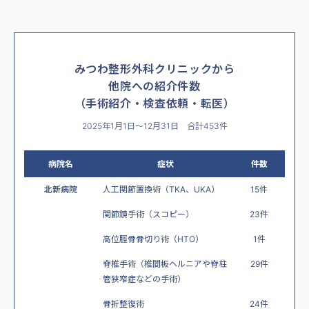
みつわ整形外科クリニックから
他院への紹介件数
（手術紹介・検査依頼・転医）
2025年1月1日〜12月31日 合計453件
病院名
症状
件数
北新病院
人工関節置換術（TKA、UKA）
15件
関節鏡手術（スコピー）
23件
高位脛骨骨切り術（HTO）
1件
脊椎手術（椎間板ヘルニアや脊柱
29件
管狭窄症などの手術）
骨折整復術
24件