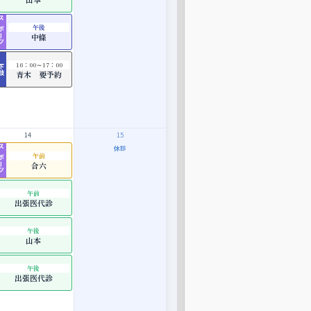
ポーツ
午後
中條
16：00～17：00
下肢
青木 要予約
14
15
休診
ポーツ
午前
合六
午前
出張医代診
午後
山本
午後
出張医代診