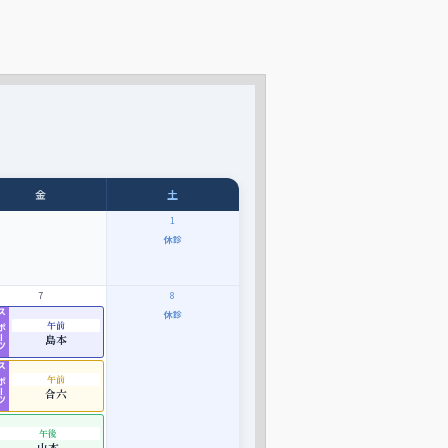
金
土
1
休診
7
8
休診
ポーツ
午前
島本
ポーツ
午前
合六
午後
山本