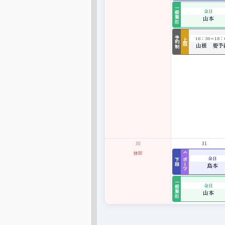
一般整形
全日
山本
予約制
16：30～18：
上肢
山根 要予
30
31
休診
スポーツ
全日
下肢
島本
一般整形
全日
山本