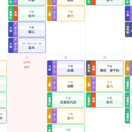
一般整形
スポーツ
ス
午後
午後
骨粗
上肢
下肢
松川
合六
スポーツ
予約制
午後
下肢
藤江
スポーツ
15：00～18：00
下肢
島本
11
12
13
山の日
スポーツ
ス
予約制
午前
午前
休診
下肢
骨粗
上肢
髙橋
廣田 要予約
スポーツ
スポーツ
一般整形
午前
全日
上肢
上肢
濱野
合六
一般整形
一般整形
一般整形
午前
午後
骨粗
出張医代診
松川
スポーツ
一般整形
00
午後
上肢
約
合六
一般整形
午後