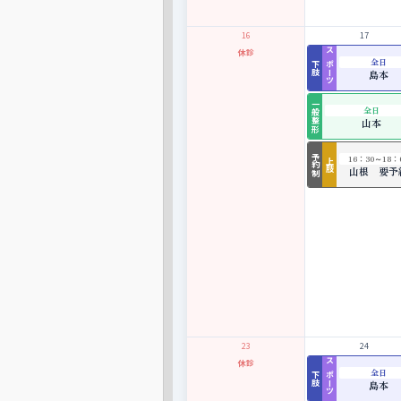
16
17
休診
スポーツ
全日
下肢
島本
一般整形
全日
山本
予約制
16：30～18：
上肢
山根 要予
23
24
休診
スポーツ
全日
下肢
島本