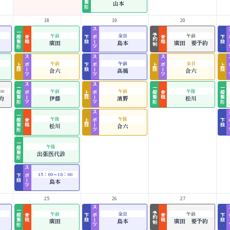
山本
18
19
20
一般整形
スポーツ
ス
予約制
午前
全日
午前
骨粗
下肢
骨粗
下肢
廣田
島本
廣田 要予約
スポーツ
スポーツ
スポーツ
ス
午前
午前
全日
上肢
下肢
上肢
上肢
合六
髙橋
合六
一般整形
スポーツ
スポーツ
一般整形
一般整形
00
午前
午前
午後
上肢
骨粗
約
伊藤
濱野
松川
一般整形
スポーツ
ス
午後
午後
骨粗
上肢
下肢
松川
合六
一般整形
午後
出張医代診
スポーツ
15：00～18：00
下肢
島本
25
26
27
一般整形
スポーツ
ス
予約制
午前
全日
午前
骨粗
下肢
骨粗
下肢
廣田
島本
廣田 要予約