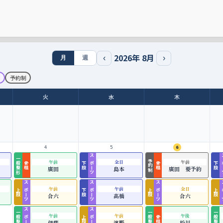
2026
年
8
月
‹
›
月
週
ツ
予約制
火
水
木
4
5
6
一般整形
スポーツ
ス
予約制
午前
全日
午前
骨粗
下肢
骨粗
下肢
廣田
島本
廣田 要予約
スポーツ
スポーツ
スポーツ
ス
午前
午前
全日
上肢
下肢
上肢
上肢
合六
髙橋
合六
一般整形
スポーツ
スポーツ
一般整形
一般整形
午前
午前
午後
上肢
骨粗
伊藤
濱野
松川