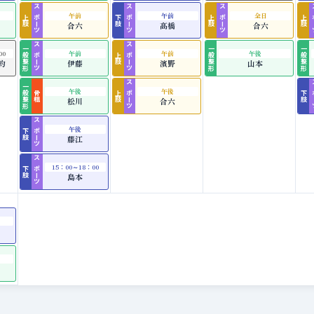
スポーツ
スポーツ
スポーツ
ス
午前
午前
全日
上肢
下肢
上肢
上肢
合六
髙橋
合六
一般整形
スポーツ
スポーツ
一般整形
一般整形
00
午前
午前
午後
上肢
約
伊藤
濱野
山本
一般整形
スポーツ
ス
午後
午後
骨粗
上肢
下肢
松川
合六
スポーツ
午後
下肢
藤江
スポーツ
15：00～18：00
下肢
島本