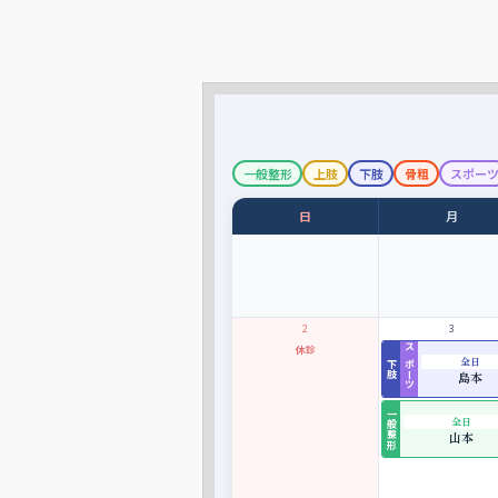
一般整形
上肢
下肢
骨粗
スポー
日
月
2
3
休診
スポーツ
全日
下肢
島本
一般整形
全日
山本