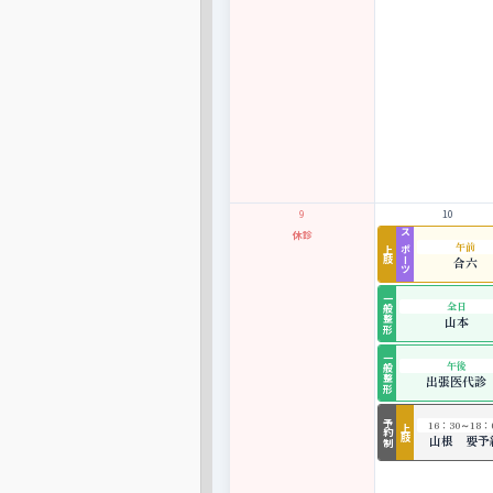
9
10
休診
スポーツ
午前
上肢
合六
一般整形
全日
山本
一般整形
午後
出張医代診
予約制
16：30～18：
上肢
山根 要予