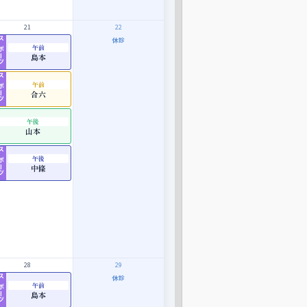
21
22
休診
ポーツ
午前
島本
ポーツ
午前
合六
午後
山本
ポーツ
午後
中條
28
29
休診
ポーツ
午前
島本