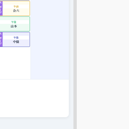
ポーツ
午前
合六
午後
山本
ポーツ
午後
中條