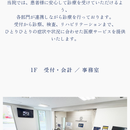
当院では、患者様に安心して診療を受けていただけるよ
リハビリテーション治療
う、
スポーツ診療・スポーツリハビリテーシ
各部門が連携しながら診療を行っております。
ョン治療
受付から診察、検査、リハビリテーションまで、
ひとりひとりの症状や状況に合わせた医療サービスを提供
骨粗鬆症
いたします。
リンパ浮腫
変形性膝関節症について
APS治療
1F 受付・会計 ／ 事務室