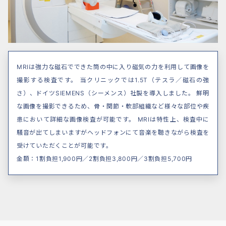
MRIは強力な磁石でできた筒の中に入り磁気の力を利用して画像を
撮影する検査です。 当クリニックでは1.5T（テスラ／磁石の強
さ）、ドイツSIEMENS（シーメンス）社製を導入しました。 鮮明
な画像を撮影できるため、骨・関節・軟部組織など様々な部位や疾
患において詳細な画像検査が可能です。 MRIは特性上、検査中に
騒音が出てしまいますがヘッドフォンにて音楽を聴きながら検査を
受けていただくことが可能です。
金額：1割負担1,900円／2割負担3,800円／3割負担5,700円