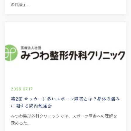
の風景」...
リハビリテーション治療
スポーツ診療・スポーツリハビリテーシ
ョン治療
骨粗鬆症
リンパ浮腫
変形性膝関節症について
APS治療
2026.07.17
第2回 サッカーに多いスポーツ障害とは？身体の痛み
に関する院内勉強会
みつわ整形外科クリニックでは、スポーツ障害への理解を
深めるた...