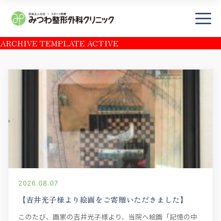
ARCHIVE TEMPLATE ACTIVE
×
― TOP
― 初診の方へ・アクセス
当院について
施設紹介
医師・部門紹介
診療受付時間・担当医表
2026.08.07
プライバシーポリシー
【吉井光子様より絵画をご寄贈いただきました】
― 診療案内
このたび、画家の吉井光子様より、当院へ絵画「記憶の中