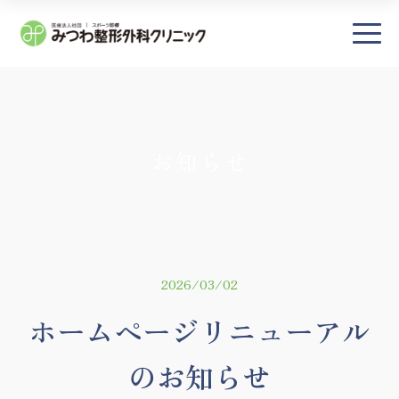
×
― TOP
お知らせ
― 初診の方へ・アクセス
当院について
施設紹介
2026/03/02
医師・部門紹介
診療受付時間・担当医表
ホームページリニューアル
プライバシーポリシー
のお知らせ
― 診療案内